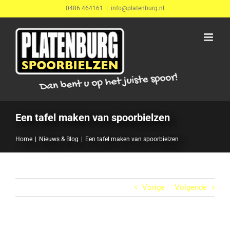
Ga
0486 464161
|
info@platenburg.nl
naar
inhoud
Een tafel maken van spoorbielzen
Home
Nieuws & Blog
Een tafel maken van spoorbielzen
Vorige
Volgende