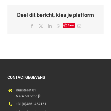
Deel dit bericht, kies je platform
Save
Facebook
X
LinkedIn
WhatsApp
E-
mail
CONTACTGEGEVENS
Runstraat 81
5374 AB Schaijk
+31(0)486–464161