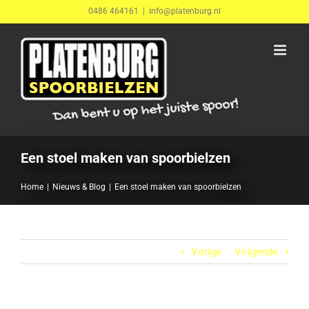
Ga
0486 464161
|
info@platenburg.nl
naar
inhoud
Een stoel maken van spoorbielzen
Home
Nieuws & Blog
Een stoel maken van spoorbielzen
Vorige
Volgende