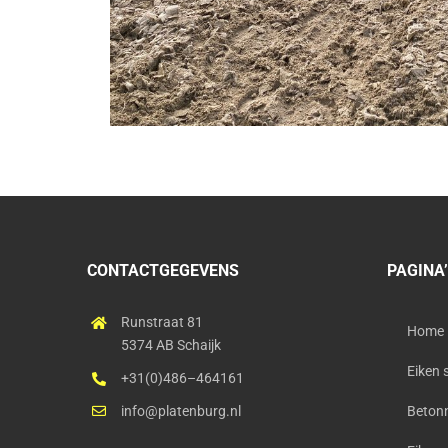
CONTACTGEGEVENS
PAGINA
Runstraat 81
Home
5374 AB Schaijk
Eiken 
+31(0)486–464161
info@platenburg.nl
Betonn