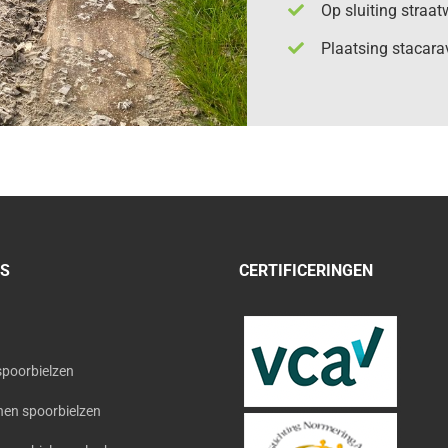
Op sluiting straat
Plaatsing stacara
’S
CERTIFICERINGEN
spoorbielzen
en spoorbielzen