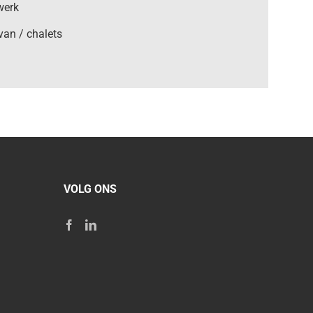
werk
van / chalets
VOLG ONS