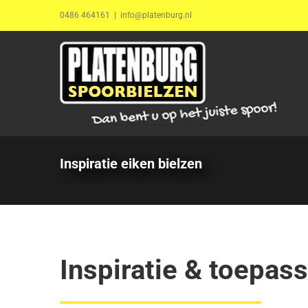
Ga
0486 464161
|
info@platenburg.nl
naar
inhoud
Inspiratie eiken bielzen
Inspiratie & toepas