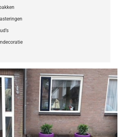
jbakken
rasteringen
ud’s
indecoratie