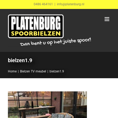
Ga
0486 464161
|
info@platenburg.nl
naar
inhoud
bielzen1.9
Home
Bielzen TV meubel
bielzen1.9