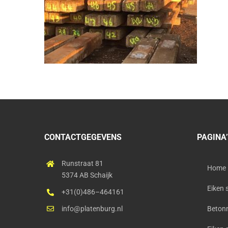
CONTACTGEGEVENS
PAGINA
Runstraat 81
Home
5374 AB Schaijk
Eiken 
+31(0)486–464161
info@platenburg.nl
Betonn