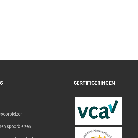
’S
CERTIFICERINGEN
spoorbielzen
en spoorbielzen